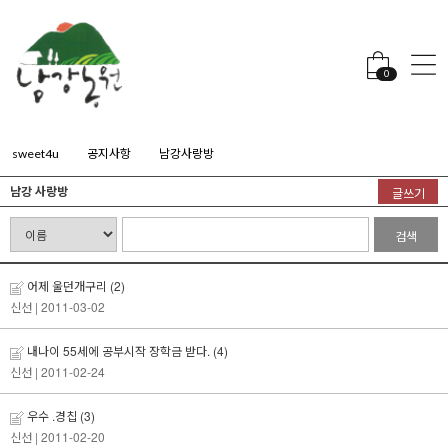
0
sweet4u
공지사항
남강사랑방
남강 사랑방
글쓰기
검색
어제 울던개구리
(2)
신선
| 2011-03-02
내나이 55세에 공부시작 장학금 받다.
(4)
신선
| 2011-02-24
우수 .경칩
(3)
신선
| 2011-02-20