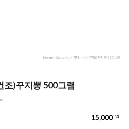
Home
>
Sweet4u
>
기타
> 말린(건조)꾸지뽕 500그램
건조)꾸지뽕 500그램
뽕
15,000
원