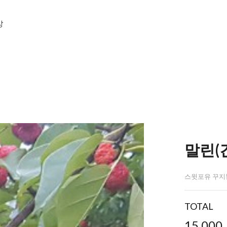
방
말린(
스윗포유 꾸지
TOTAL
15,000