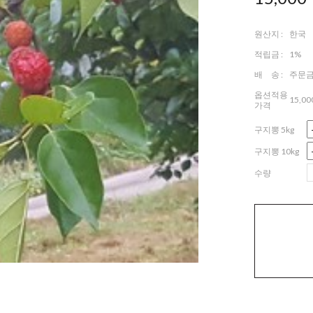
원산지 :
한국
적립금 :
1%
배 송 :
주문금
옵션적용
15,00
가격
구지뽕 5kg
구지뽕 10kg
수량