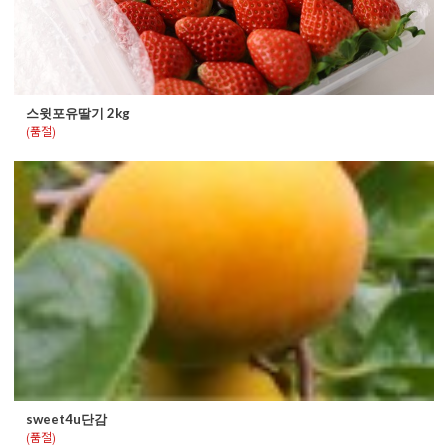
스윗포유딸기 2kg
(품절)
sweet4u단감
(품절)