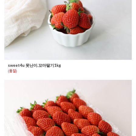
sweet4u 못난이.꼬마딸기1kg
(품절)