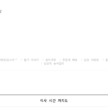
방
자랑방입니다^^
딸기 이야기
공지사항
주문과 배송
남강 사랑방
질
남강의 농사일지
식사 시간 까지도