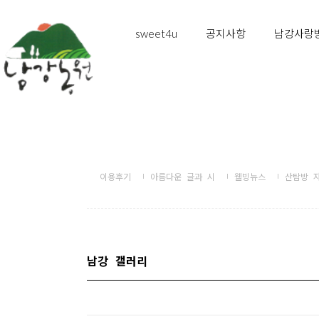
sweet4u
공지사항
남강사랑
이용후기
아름다운 글과 시
웰빙뉴스
산탐방 
남강 갤러리