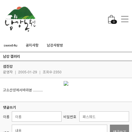
0
sweet4u
공지사항
남강사랑방
남강 갤러리
섬진강
운영자
|
2005-01-29
|
조회수 2350
고소산성에서바라본 ...........
댓글쓰기
이름
비밀번호
댓글쓰기