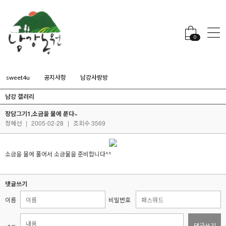
0
sweet4u
공지사항
남강사랑방
남강 갤러리
장담그기1,소금을 물에 푼다~
정혜선
|
2005-02-28
|
조회수 3569
소금을 물에 풀어서 소금물을 준비합니다^^
댓글쓰기
이름
비밀번호
댓글쓰기