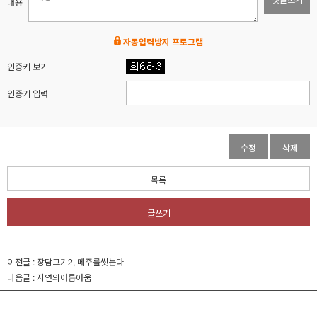
내용
자동입력방지 프로그램
인증키 보기
인증키 입력
수정
삭제
목록
글쓰기
이전글 :
장담그기2, 메주를씻는다
다음글 :
자연의아름아움