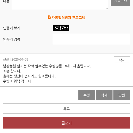
내용
자동입력방지 프로그램
인증키 보기
인증키 입력
신선 | 2020-01-03
삭제
남강농원 딸기는 작억 할수있는 수량많큼 그대그때 올립니다.
죄송 합니다.
올해는 생산비 건지기도 힘이듬니다.
수량이 워낙 적어서
수정
삭제
답변
목록
글쓰기